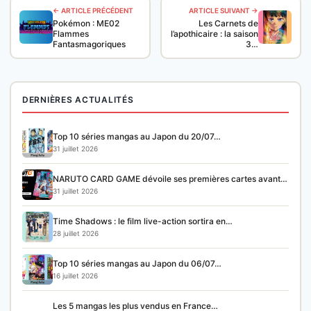
← ARTICLE PRÉCÉDENT
ARTICLE SUIVANT →
Pokémon : ME02
Les Carnets de
Flammes
l’apothicaire : la saison
Fantasmagoriques
3…
DERNIÈRES ACTUALITÉS
Top 10 séries mangas au Japon du 20/07…
31 juillet 2026
NARUTO CARD GAME dévoile ses premières cartes avant…
31 juillet 2026
Time Shadows : le film live-action sortira en…
28 juillet 2026
Top 10 séries mangas au Japon du 06/07…
16 juillet 2026
Les 5 mangas les plus vendus en France…