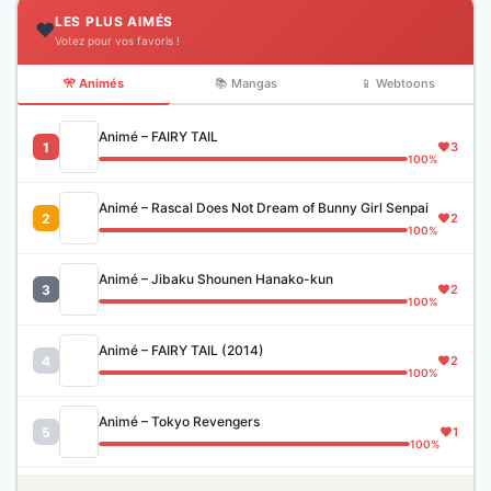
LES PLUS AIMÉS
❤️
Votez pour vos favoris !
🎌 Animés
📚 Mangas
📱 Webtoons
Animé – FAIRY TAIL
1
3
100%
Animé – Rascal Does Not Dream of Bunny Girl Senpai
2
2
100%
Animé – Jibaku Shounen Hanako-kun
3
2
100%
Animé – FAIRY TAIL (2014)
4
2
100%
Animé – Tokyo Revengers
5
1
100%