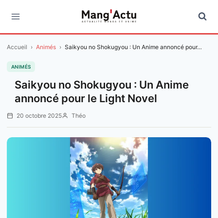
Aller
au
contenu
Accueil
›
Animés
›
Saikyou no Shokugyou : Un Anime annoncé pour…
ANIMÉS
Saikyou no Shokugyou : Un Anime
annoncé pour le Light Novel
20 octobre 2025
Théo