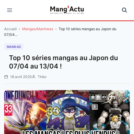
Aller
au
contenu
Accueil
›
Mangas/Manhwas
›
Top 10 séries mangas au Japon du
07/04…
MANGAS
Top 10 séries mangas au Japon du
07/04 au 13/04 !
18 avril 2025
Théo