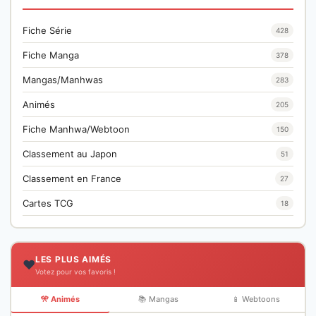
Fiche Série
428
Fiche Manga
378
Mangas/Manhwas
283
Animés
205
Fiche Manhwa/Webtoon
150
Classement au Japon
51
Classement en France
27
Cartes TCG
18
LES PLUS AIMÉS
❤️
Votez pour vos favoris !
🎌 Animés
📚 Mangas
📱 Webtoons