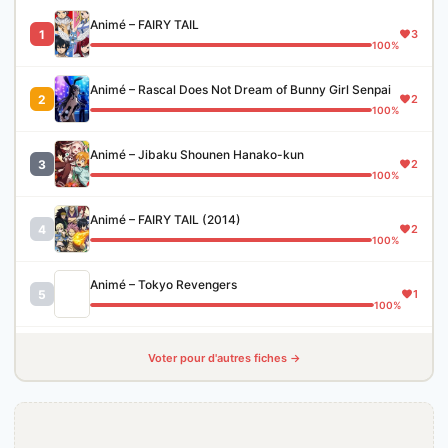
Animé – FAIRY TAIL
1
3
100%
Animé – Rascal Does Not Dream of Bunny Girl Senpai
2
2
100%
Animé – Jibaku Shounen Hanako-kun
3
2
100%
Animé – FAIRY TAIL (2014)
4
2
100%
Animé – Tokyo Revengers
5
1
100%
Voter pour d'autres fiches →