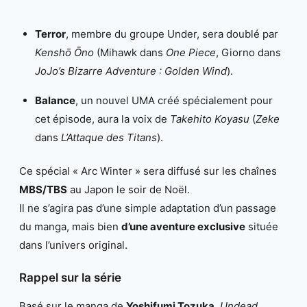
Terror
, membre du groupe Under, sera doublé par
Kenshō Ōno
(Mihawk dans
One Piece
, Giorno dans
JoJo’s Bizarre Adventure : Golden Wind
).
Balance
, un nouvel UMA créé spécialement pour
cet épisode, aura la voix de
Takehito Koyasu
(
Zeke
dans
L’Attaque des Titans
).
Ce spécial « Arc Winter » sera diffusé sur les chaînes
MBS/TBS
au Japon le soir de Noël.
Il ne s’agira pas d’une simple adaptation d’un passage
du manga, mais bien
d’une aventure exclusive
située
dans l’univers original.
Rappel sur la série
Basé sur le manga de
Yoshifumi Tozuka
,
Undead