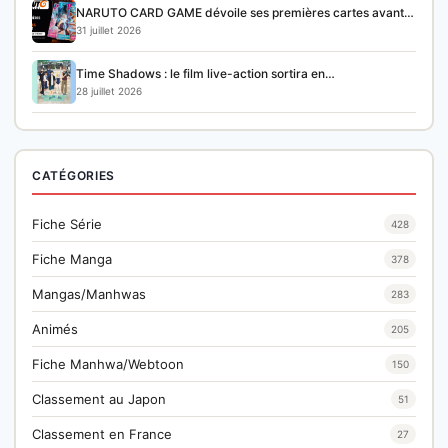
NARUTO CARD GAME dévoile ses premières cartes avant…
31 juillet 2026
Time Shadows : le film live-action sortira en…
28 juillet 2026
CATÉGORIES
Fiche Série
428
Fiche Manga
378
Mangas/Manhwas
283
Animés
205
Fiche Manhwa/Webtoon
150
Classement au Japon
51
Classement en France
27