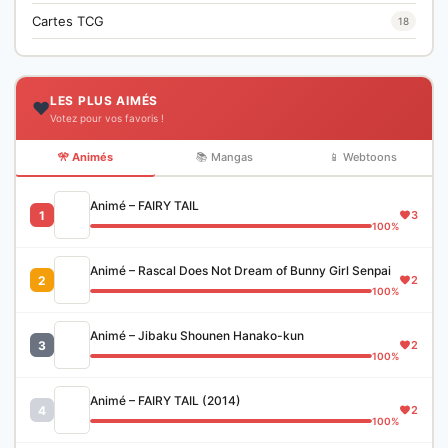
Cartes TCG
18
LES PLUS AIMÉS
❤️
Votez pour vos favoris !
🎌 Animés
📚 Mangas
📱 Webtoons
Animé – FAIRY TAIL
1
3
100%
Animé – Rascal Does Not Dream of Bunny Girl Senpai
2
2
100%
Animé – Jibaku Shounen Hanako-kun
3
2
100%
Animé – FAIRY TAIL (2014)
4
2
100%