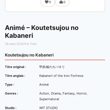
0
0
Animé – Koutetsujou no
Kabaneri
28 mars 2026
·
Par Théo
Koutetsujou no Kabaneri
Titre original :
甲鉄城のカバネリ
Titre anglais :
Kabaneri of the Iron Fortress
Type :
Animé
Genres :
Action, Drama, Fantasy, Horror,
Supernatural
Studio :
WIT STUDIO