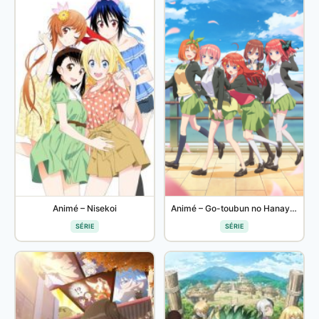
Animé – Nisekoi
Animé – Go-toubun no Hanayome ∬
SÉRIE
SÉRIE